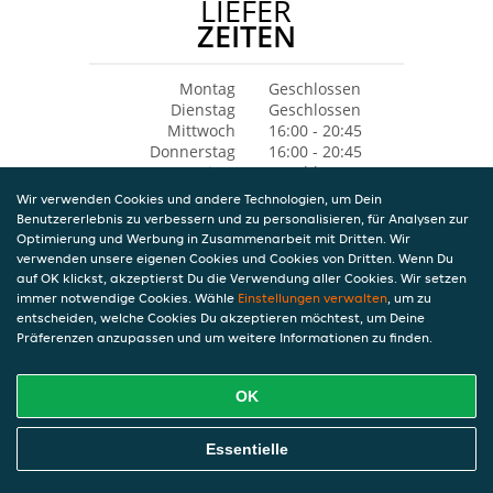
LIEFER
ZEITEN
Montag
Geschlossen
Dienstag
Geschlossen
Mittwoch
16:00 - 20:45
Donnerstag
16:00 - 20:45
Freitag
Geschlossen
Samstag
Geschlossen
Wir verwenden Cookies und andere Technologien, um Dein
Sonntag
Geschlossen
Benutzererlebnis zu verbessern und zu personalisieren, für Analysen zur
Optimierung und Werbung in Zusammenarbeit mit Dritten. Wir
verwenden unsere eigenen Cookies und Cookies von Dritten. Wenn Du
auf OK klickst, akzeptierst Du die Verwendung aller Cookies. Wir setzen
immer notwendige Cookies. Wähle
Einstellungen verwalten
, um zu
entscheiden, welche Cookies Du akzeptieren möchtest, um Deine
Präferenzen anzupassen und um weitere Informationen zu finden.
OK
Essentielle